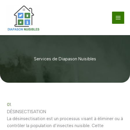
Aller
au
contenu
Services de Diapason Nuisibles
01.
DÉSINSECTISATION
La désinsectisation est un processus visant à éliminer ou à
contrôler la population d’insectes nuisible. Cette